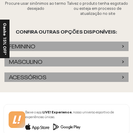
Procure usar sinônimos ao termo
Talvez o produto tenha esgotado
desejado
ou esteja em processo de
atualização no site
Ganhe 15% OFF*
CONFIRA OUTRAS OPÇÕES DISPONÍVEIS:
FEMININO
MASCULINO
ACESSÓRIOS
Baixe o app
LIVE! Experience
, nosso universo esportivo de
experiências únicas.