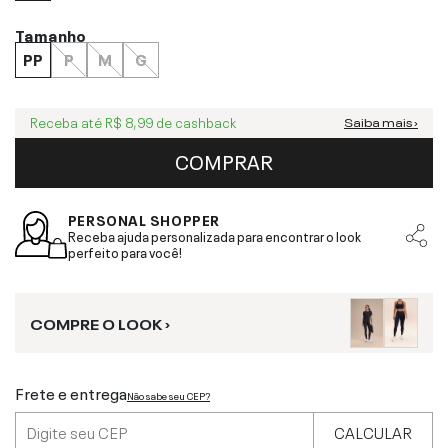
Tamanho
PP
P
M
G
Receba até
R$ 8,99
de cashback
Saiba mais ›
COMPRAR
PERSONAL SHOPPER
Receba ajuda personalizada para encontrar o look
perfeito para você!
COMPRE O LOOK ›
Frete e entrega
Não sabe seu CEP?
CALCULAR