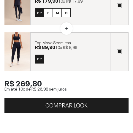
R$ 179,90
10x
R$ 17,99
PP
P
M
G
Top Move Seamless
R$ 89,90
10x
R$ 8,99
PP
R$ 269,80
Em até 10x de
R$ 26,98
sem juros
COMPRAR LOOK