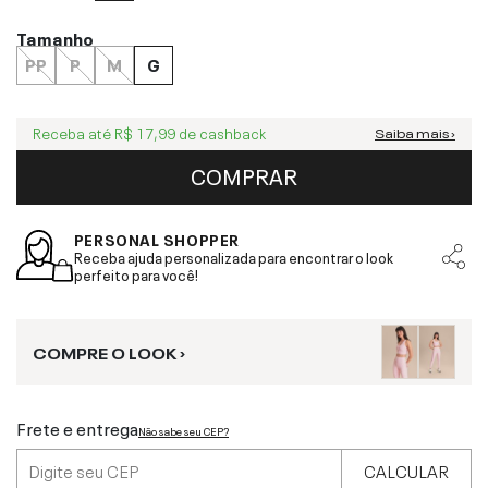
Tamanho
PP
P
M
G
Receba até
R$ 17,99
de cashback
Saiba mais ›
COMPRAR
PERSONAL SHOPPER
Receba ajuda personalizada para encontrar o look
perfeito para você!
COMPRE O LOOK ›
Frete e entrega
Não sabe seu CEP?
CALCULAR