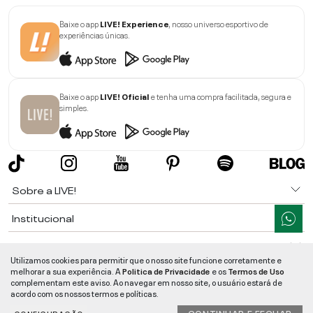
Baixe o app
LIVE! Experience
, nosso universo esportivo de
experiências únicas.
Baixe o app
LIVE! Oficial
e tenha uma compra facilitada, segura e
simples.
Sobre a LIVE!
Institucional
Informações
Utilizamos cookies para permitir que o nosso site funcione corretamente e
melhorar a sua experiência. A
Politica de Privacidade
e os
Termos de Uso
Ajuda
complementam este aviso. Ao navegar em nosso site, o usuário estará de
acordo com os nossos termos e políticas.
Segurança e Qualidade