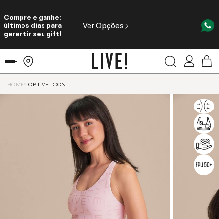
Compre e ganhe:
Ver Opções
últimos dias para
garantir seu gift!
HOME
TOP LIVE! ICON