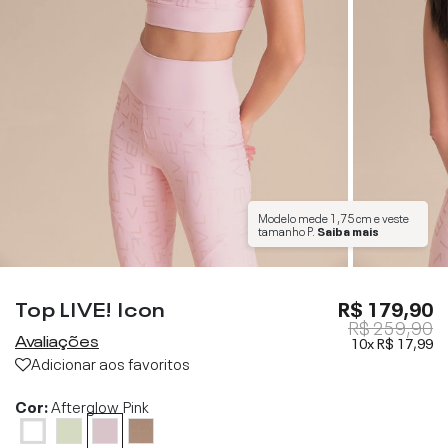
Modelo mede
1,75 cm
e veste
tamanho
P
.
Saiba mais
Top LIVE! Icon
R$ 179,90
R$ 259,90
Avaliações
10x
R$ 17,99
Adicionar aos favoritos
Cor:
Afterglow Pink