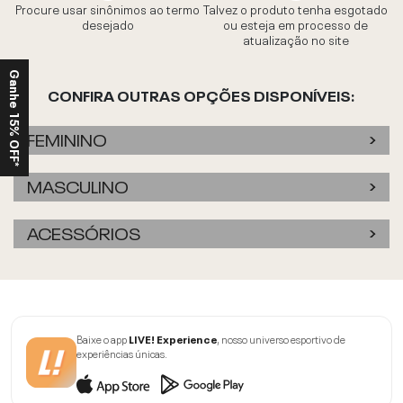
Procure usar sinônimos ao termo
Talvez o produto tenha esgotado
desejado
ou esteja em processo de
atualização no site
Ganhe 15% OFF*
CONFIRA OUTRAS OPÇÕES DISPONÍVEIS:
FEMININO
MASCULINO
ACESSÓRIOS
Baixe o app
LIVE! Experience
, nosso universo esportivo de
experiências únicas.