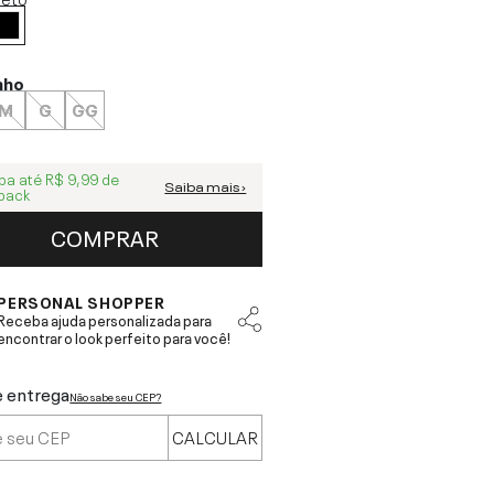
nho
M
G
GG
ba até
R$ 9,99
de
Saiba mais ›
back
COMPRAR
PERSONAL SHOPPER
Receba ajuda personalizada para
encontrar o look perfeito para você!
e entrega
Não sabe seu CEP?
CALCULAR