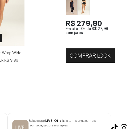
R$ 279,80
Em até 10x de
R$ 27,98
sem juros
t Wrap Wide
COMPRAR LOOK
0x
R$ 9,99
Baixe o app
LIVE! Oficial
e tenha uma compra
facilitada, segura e simples.