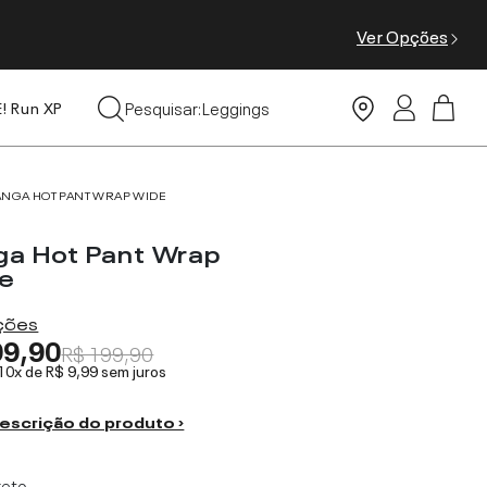
Ver Opções
Tops
Pesquisar:
Leggings
E! Run XP
Moda Praia
ANGA HOT PANT WRAP WIDE
ga Hot Pant Wrap
e
ações
99,90
R$ 199,90
 10x de
R$ 9,99
sem juros
escrição do produto ›
reto