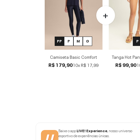
PP
P
M
G
P
Camiseta Basic Comfort
Tanga Hot Pan
R$ 179,90
R$ 99,90
10x
R$ 17,99
1
Baixe o app
LIVE! Experience
, nosso universo
esportivo de experiências únicas.