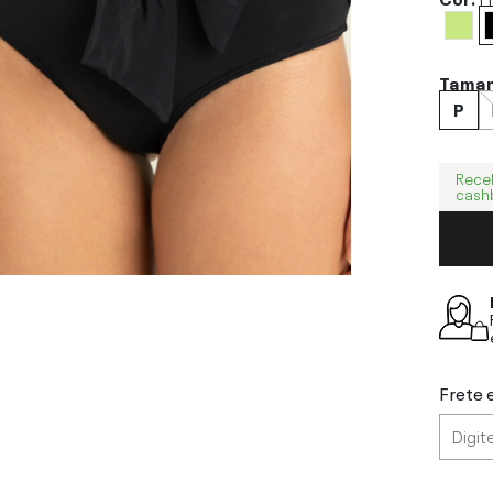
Tama
P
Rece
cash
Frete 