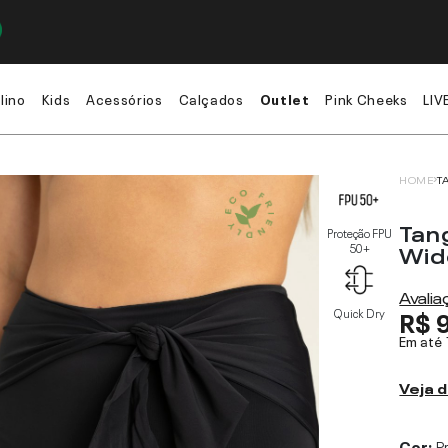
lino
Kids
Acessórios
Calçados
Outlet
Pink Cheeks
LIV
HOME
T
Tan
Proteção FPU
Wid
50+
Avali
R$ 
Quick Dry
Em até
Veja d
Cor:
P