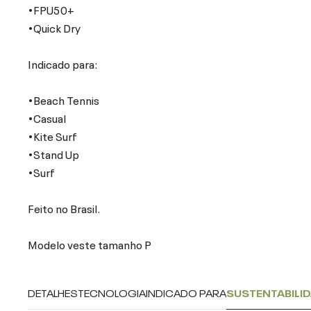
•FPU50+
•Quick Dry
Indicado para:
•Beach Tennis
•Casual
•Kite Surf
•Stand Up
•Surf
Feito no Brasil.
Modelo veste tamanho P
DETALHES
TECNOLOGIA
INDICADO PARA
SUSTENTABILI