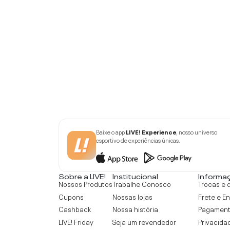
Baixe o app
LIVE! Experience
, nosso universo
esportivo de experiências únicas.
Sobre a LIVE!
Institucional
Informa
Nossos Produtos
Trabalhe Conosco
Trocas e 
Cupons
Nossas lojas
Frete e E
Cashback
Nossa história
Pagamen
LIVE! Friday
Seja um revendedor
Privacida