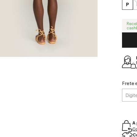
P
Rece
cash
Frete 
A 
Co
C