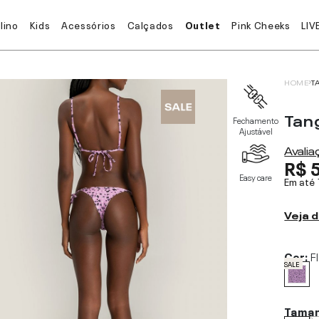
lino
Kids
Acessórios
Calçados
Outlet
Pink Cheeks
LIV
HOME
T
Tang
Fechamento
Ajustável
Avali
R$ 
Easy care
Em até
Veja d
Cor:
F
SALE
Tama