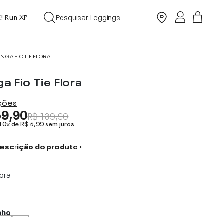
Tops
Pesquisar:
Leggings
E! Run XP
Moda Praia
ANGA FIO TIE FLORA
a Fio Tie Flora
ações
59,90
R$ 139,90
 10x de
R$ 5,99
sem juros
escrição do produto ›
lora
nho