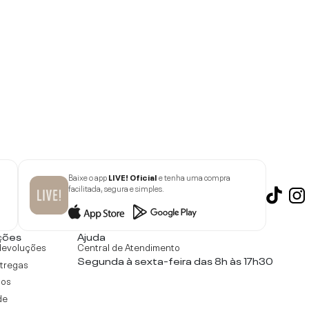
Baixe o app
LIVE! Oficial
e tenha uma compra
facilitada, segura e simples.
ções
Ajuda
devoluções
Central de Atendimento
Segunda à sexta-feira das 8h às 17h30
ntregas
tos
de