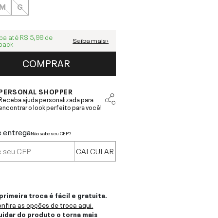
M
G
ba até
R$ 5,99
de
Saiba mais ›
back
COMPRAR
PERSONAL SHOPPER
Receba ajuda personalizada para
encontrar o look perfeito para você!
e entrega
Não sabe seu CEP?
CALCULAR
primeira troca é fácil e gratuita.
nfira as opções de troca aqui.
uidar do produto o torna mais