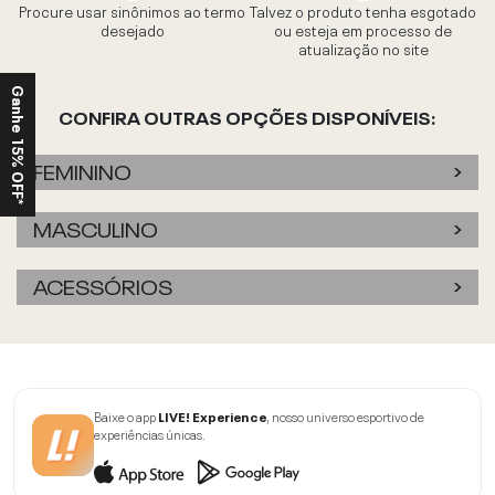
Procure usar sinônimos ao termo
Talvez o produto tenha esgotado
desejado
ou esteja em processo de
atualização no site
Ganhe 15% OFF*
CONFIRA OUTRAS OPÇÕES DISPONÍVEIS:
FEMININO
MASCULINO
ACESSÓRIOS
Baixe o app
LIVE! Experience
, nosso universo esportivo de
experiências únicas.