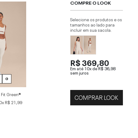
COMPRE O LOOK
Selecione os produtos e os
tamanhos ao lado para
incluir em sua sacola.
R$ 369,80
Em até 10x de
R$ 36,98
sem juros
G
 Fit Green®
COMPRAR LOOK
0x
R$ 21,99