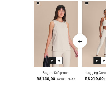
M
G
P
M
Regata Softgreen
Legging Core
R$ 149,90
R$ 219,90
10x
R$ 14,99
1