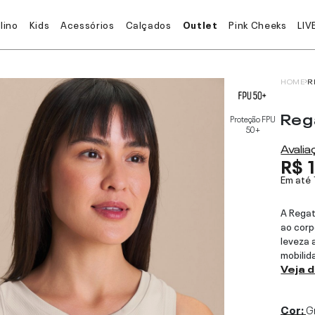
lino
Kids
Acessórios
Calçados
Outlet
Pink Cheeks
LIV
HOME
R
Reg
Proteção FPU
50+
Avali
R$ 
Em até
A Regat
ao corp
leveza 
mobilid
Veja 
Cor:
G