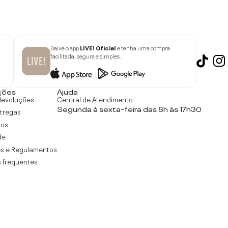
Baixe o app
LIVE! Oficial
e tenha uma compra
facilitada, segura e simples.
ções
Ajuda
devoluções
Central de Atendimento
Segunda à sexta-feira das 8h às 17h30
ntregas
tos
de
s e Regulamentos
 frequentes