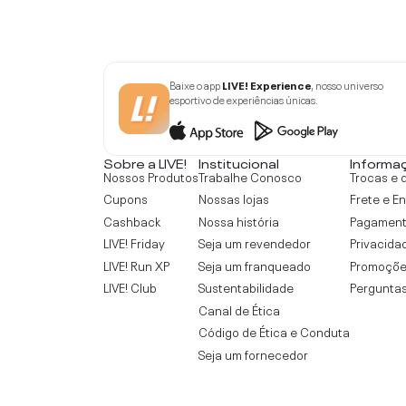
Baixe o app
LIVE! Experience
, nosso universo
esportivo de experiências únicas.
Sobre a LIVE!
Institucional
Informa
Nossos Produtos
Trabalhe Conosco
Trocas e 
Cupons
Nossas lojas
Frete e E
Cashback
Nossa história
Pagamen
LIVE! Friday
Seja um revendedor
Privacida
LIVE! Run XP
Seja um franqueado
Promoçõe
LIVE! Club
Sustentabilidade
Perguntas
Canal de Ética
Código de Ética e Conduta
Seja um fornecedor