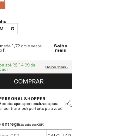
nho
M
G
 mede
1,72 cm
e veste
Saiba
o
P
.
mais
ba até
R$ 14,99
de
Saiba mais ›
back
COMPRAR
PERSONAL SHOPPER
Receba ajuda personalizada para
encontrar o look perfeito para você!
e entrega
Não sabe seu CEP?
CALCULAR