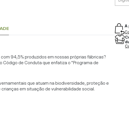
A 
DADE
Co
C
d
Co
l, com 94,5% produzidos em nossas próprias fábricas?
o Código de Conduta que enfatiza o "Programa de
vernamentais que atuam na biodiversidade, proteção e
rianças em situação de vulnerabilidade social.