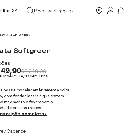
Tops
Pesquisar:
Leggings
E! Run XP
Moda Praia
EGATA SOFTGREEN
ata Softgreen
ações
149,90
R$ 219,90
 10x de
R$ 14,99
sem juros
a possui modelagem levemente solta
o, com fendas laterais que trazem
ao movimento e favorecem a
ade durante os treinos.
descrição completa ›
rey Cadence