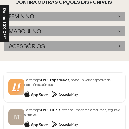
CONFIRA OUTRAS OPÇÕES DISPONÍVEIS:
Ganhe 15% OFF*
FEMININO
MASCULINO
ACESSÓRIOS
Baixe o app
LIVE! Experience
, nosso universo esportivo de
experiências únicas.
Baixe o app
LIVE! Oficial
e tenha uma compra facilitada, segura e
simples.