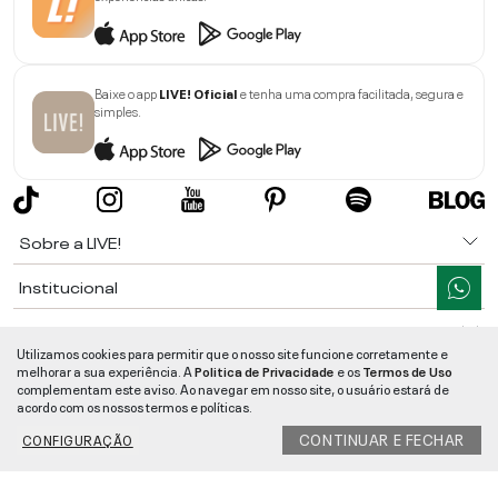
Baixe o app
LIVE! Oficial
e tenha uma compra facilitada, segura e
simples.
Sobre a LIVE!
Institucional
Informações
Utilizamos cookies para permitir que o nosso site funcione corretamente e
melhorar a sua experiência. A
Politica de Privacidade
e os
Termos de Uso
Ajuda
complementam este aviso. Ao navegar em nosso site, o usuário estará de
acordo com os nossos termos e políticas.
Segurança e Qualidade
CONTINUAR E FECHAR
CONFIGURAÇÃO
LIVE!
©
2026
- TODOS OS DIREITOS RESERVADOS -
RUA MANOEL FRANCISCO
DA COSTA, 1600 - BAIRRO VIEIRA - CEP 89257-207
-
JARAGUÁ DO SUL
/
SC
-
CNPJ:
05.108.435/0001-78
-
MAPA DO SITE