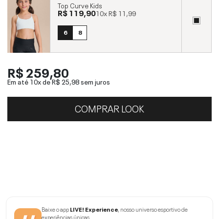
Top Curve Kids
R$ 119,90
10x
R$ 11,99
6
8
R$ 259,80
Em até 10x de
R$ 25,98
sem juros
COMPRAR LOOK
Baixe o app
LIVE! Experience
, nosso universo esportivo de
experiências únicas.