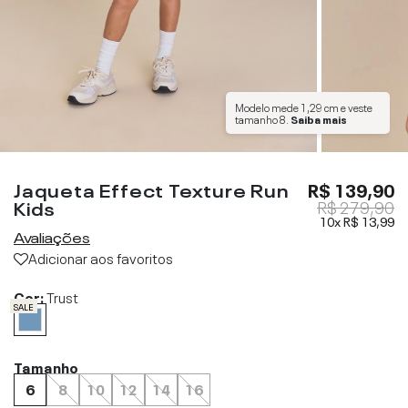
Modelo mede
1,29 cm
e veste
tamanho
8
.
Saiba mais
Jaqueta Effect Texture Run
R$ 139,90
Kids
R$ 279,90
10x
R$ 13,99
Avaliações
Adicionar aos favoritos
Cor:
Trust
SALE
Tamanho
6
8
10
12
14
16