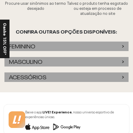
Procure usar sinônimos ao termo
Talvez o produto tenha esgotado
desejado
ou esteja em processo de
atualização no site
Ganhe 15% OFF*
CONFIRA OUTRAS OPÇÕES DISPONÍVEIS:
FEMININO
MASCULINO
ACESSÓRIOS
Baixe o app
LIVE! Experience
, nosso universo esportivo de
experiências únicas.