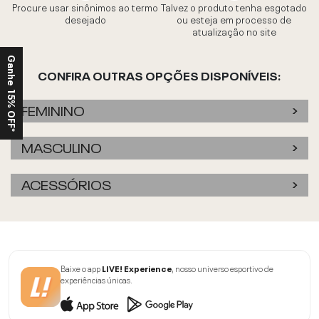
Procure usar sinônimos ao termo
Talvez o produto tenha esgotado
desejado
ou esteja em processo de
atualização no site
Ganhe 15% OFF*
CONFIRA OUTRAS OPÇÕES DISPONÍVEIS:
FEMININO
MASCULINO
ACESSÓRIOS
Baixe o app
LIVE! Experience
, nosso universo esportivo de
experiências únicas.