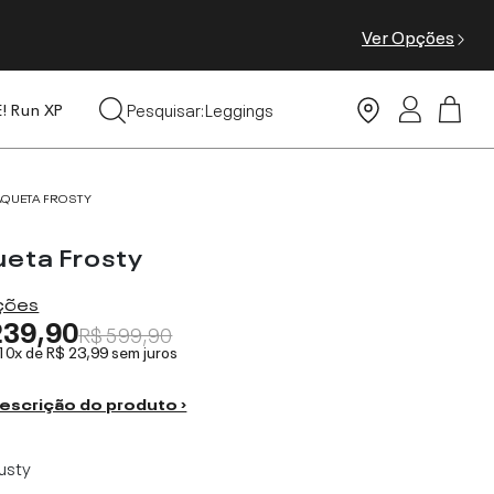
Ver Opções
Tops
Pesquisar:
Leggings
E! Run XP
Moda Praia
AQUETA FROSTY
ueta Frosty
ações
239,90
R$ 599,90
 10x de
R$ 23,99
sem juros
escrição do produto ›
usty