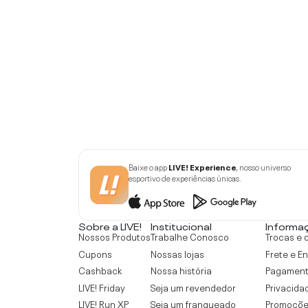
Baixe o app
LIVE! Experience
, nosso universo
esportivo de experiências únicas.
Sobre a LIVE!
Institucional
Informa
Nossos Produtos
Trabalhe Conosco
Trocas e 
Cupons
Nossas lojas
Frete e E
Cashback
Nossa história
Pagamen
LIVE! Friday
Seja um revendedor
Privacida
LIVE! Run XP
Seja um franqueado
Promoçõe