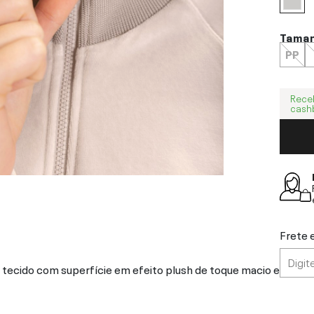
Tama
PP
Rece
cash
Frete 
tecido com superfície em efeito plush de toque macio e