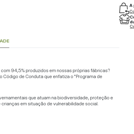
A 
Co
C
d
Co
DADE
l, com 94,5% produzidos em nossas próprias fábricas?
o Código de Conduta que enfatiza o "Programa de
vernamentais que atuam na biodiversidade, proteção e
rianças em situação de vulnerabilidade social.