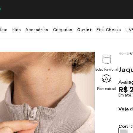
lino
Kids
Acessórios
Calçados
Outlet
Pink Cheeks
LIV
HOME
J
Jaq
Bolso funcional
Avali
R$ 
Fibra natural
Em até
Veja d
Cor:
D