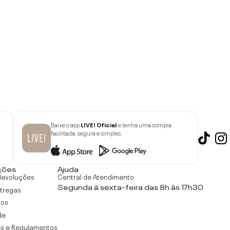
Baixe o app
LIVE! Oficial
e tenha uma compra
facilitada, segura e simples.
ções
Ajuda
devoluções
Central de Atendimento
Segunda à sexta-feira das 8h às 17h30
ntregas
tos
de
s e Regulamentos