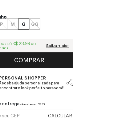
nho
P
M
G
GG
ba até
R$ 23,99
de
Saiba mais ›
back
COMPRAR
PERSONAL SHOPPER
Receba ajuda personalizada para
encontrar o look perfeito para você!
e entrega
Não sabe seu CEP?
CALCULAR