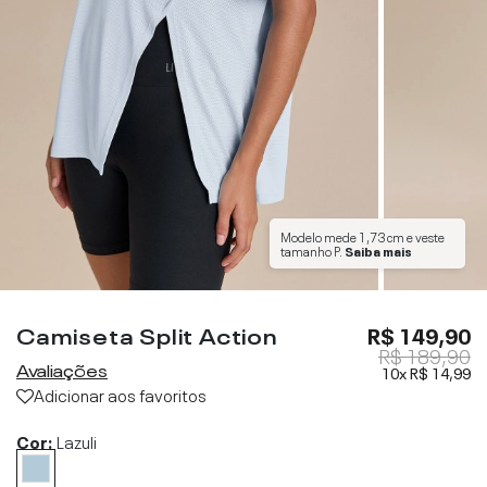
Modelo mede
1,73 cm
e veste
tamanho
P
.
Saiba mais
Camiseta Split Action
R$ 149,90
R$ 189,90
Avaliações
10x
R$ 14,99
Adicionar aos favoritos
Cor:
Lazuli