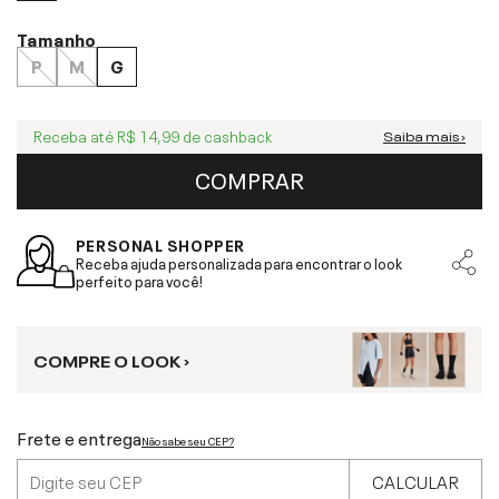
Tamanho
P
M
G
Receba até
R$ 14,99
de cashback
Saiba mais ›
COMPRAR
PERSONAL SHOPPER
Receba ajuda personalizada para encontrar o look
perfeito para você!
COMPRE O LOOK ›
Frete e entrega
Não sabe seu CEP?
CALCULAR