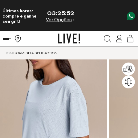
Últimas horas:
03
:
25
:
51
compre e ganhe
Ver Opções
seu gift!
HOME
CAMISETA SPLIT ACTION