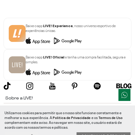
Baixe o app
LIVE! Experience
, nosso universo esportivo de
experiências únicas.
Baixe o app
LIVE! Oficial
e tenha uma compra facilitada, segura e
simples.
Sobre a LIVE!
Institucional
Utilizamos cookies para permitir que o nosso site funcione corretamente e
melhorar a sua experiência. A
Politica de Privacidade
e os
Termos de Uso
Informações
complementam este aviso. Ao navegar em nosso site, o usuário estará de
acordo com os nossos termos e políticas.
Ajuda