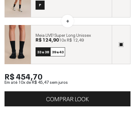
P
Meia LIVE! Super Long Unissex
R$ 124,90
10x
R$ 12,49
33 a 38
39 a 43
R$ 454,70
Em até 10x de
R$ 45,47
sem juros
COMPRAR LOOK