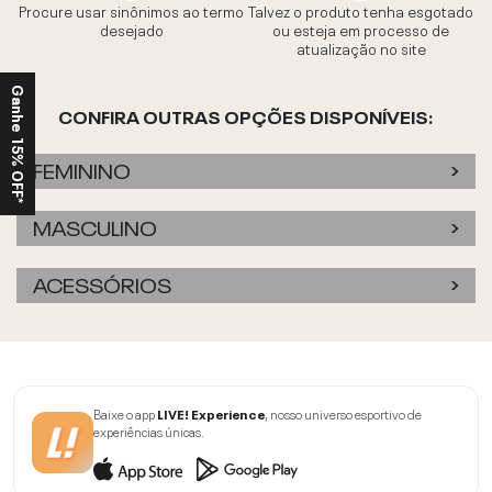
Procure usar sinônimos ao termo
Talvez o produto tenha esgotado
desejado
ou esteja em processo de
atualização no site
Ganhe 15% OFF*
CONFIRA OUTRAS OPÇÕES DISPONÍVEIS:
FEMININO
MASCULINO
ACESSÓRIOS
Baixe o app
LIVE! Experience
, nosso universo esportivo de
experiências únicas.