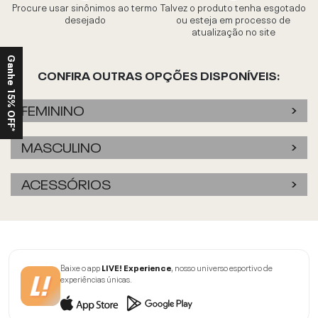
Procure usar sinônimos ao termo
Talvez o produto tenha esgotado
desejado
ou esteja em processo de
atualização no site
Ganhe 15% OFF*
CONFIRA OUTRAS OPÇÕES DISPONÍVEIS:
FEMININO
MASCULINO
ACESSÓRIOS
Baixe o app
LIVE! Experience
, nosso universo esportivo de
experiências únicas.