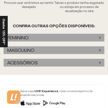
Procure usar sinônimos ao termo
Talvez o produto tenha esgotado
desejado
ou esteja em processo de
atualização no site
Ganhe 15% OFF*
CONFIRA OUTRAS OPÇÕES DISPONÍVEIS:
FEMININO
MASCULINO
ACESSÓRIOS
Baixe o app
LIVE! Experience
, nosso universo esportivo de
experiências únicas.