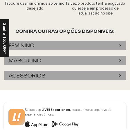
Procure usar sinônimos ao termo
Talvez o produto tenha esgotado
desejado
ou esteja em processo de
atualização no site
Ganhe 15% OFF*
CONFIRA OUTRAS OPÇÕES DISPONÍVEIS:
FEMININO
MASCULINO
ACESSÓRIOS
Baixe o app
LIVE! Experience
, nosso universo esportivo de
experiências únicas.