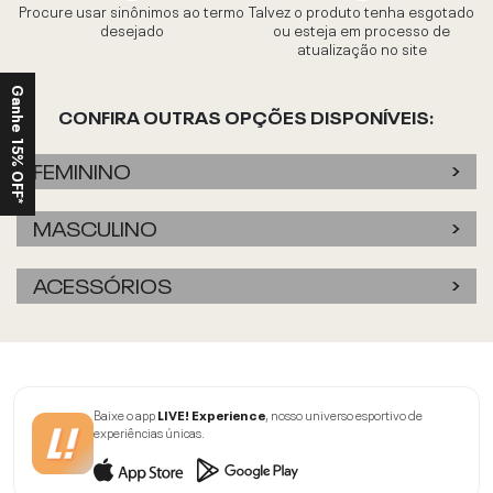
Procure usar sinônimos ao termo
Talvez o produto tenha esgotado
desejado
ou esteja em processo de
atualização no site
Ganhe 15% OFF*
CONFIRA OUTRAS OPÇÕES DISPONÍVEIS:
FEMININO
MASCULINO
ACESSÓRIOS
Baixe o app
LIVE! Experience
, nosso universo esportivo de
experiências únicas.