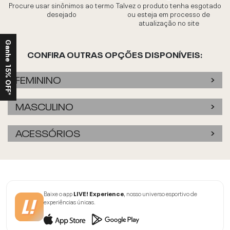
Procure usar sinônimos ao termo
Talvez o produto tenha esgotado
desejado
ou esteja em processo de
atualização no site
Ganhe 15% OFF*
CONFIRA OUTRAS OPÇÕES DISPONÍVEIS:
FEMININO
MASCULINO
ACESSÓRIOS
Baixe o app
LIVE! Experience
, nosso universo esportivo de
experiências únicas.