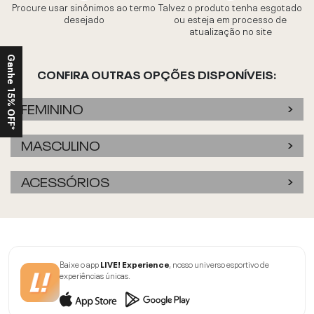
Procure usar sinônimos ao termo
Talvez o produto tenha esgotado
desejado
ou esteja em processo de
atualização no site
Ganhe 15% OFF*
CONFIRA OUTRAS OPÇÕES DISPONÍVEIS:
FEMININO
MASCULINO
ACESSÓRIOS
Baixe o app
LIVE! Experience
, nosso universo esportivo de
experiências únicas.