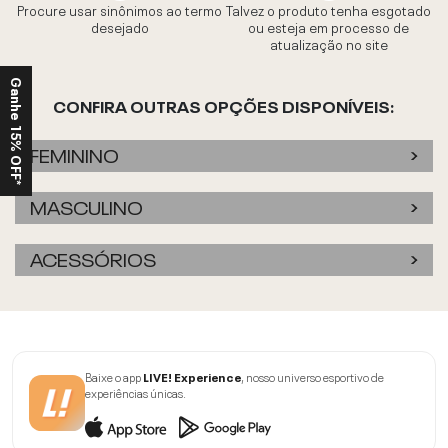
Procure usar sinônimos ao termo
Talvez o produto tenha esgotado
desejado
ou esteja em processo de
atualização no site
Ganhe 15% OFF*
CONFIRA OUTRAS OPÇÕES DISPONÍVEIS:
FEMININO
MASCULINO
ACESSÓRIOS
Baixe o app
LIVE! Experience
, nosso universo esportivo de
experiências únicas.