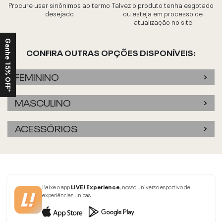
Procure usar sinônimos ao termo
Talvez o produto tenha esgotado
desejado
ou esteja em processo de
atualização no site
Ganhe 15% OFF*
CONFIRA OUTRAS OPÇÕES DISPONÍVEIS:
FEMININO
MASCULINO
ACESSÓRIOS
Baixe o app
LIVE! Experience
, nosso universo esportivo de
experiências únicas.