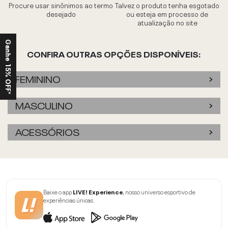
Procure usar sinônimos ao termo
Talvez o produto tenha esgotado
desejado
ou esteja em processo de
atualização no site
Ganhe 15% OFF*
CONFIRA OUTRAS OPÇÕES DISPONÍVEIS:
FEMININO
MASCULINO
ACESSÓRIOS
Baixe o app
LIVE! Experience
, nosso universo esportivo de
experiências únicas.