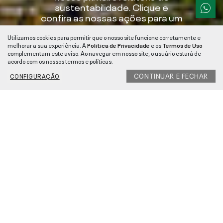
sustentabilidade. Clique e
confira as nossas ações para um
futuro melhor.
Utilizamos cookies para permitir que o nosso site funcione corretamente e
RELATÓRIO 2022
melhorar a sua experiência. A
Politica de Privacidade
e os
Termos de Uso
complementam este aviso. Ao navegar em nosso site, o usuário estará de
RELATÓRIO 2023
acordo com os nossos termos e políticas.
CONTINUAR E FECHAR
CONFIGURAÇÃO
RELATÓRIO 2024
SCROLL TO DISCOVER
1. About
2. People
3. Planet
4. Product
5. Progress