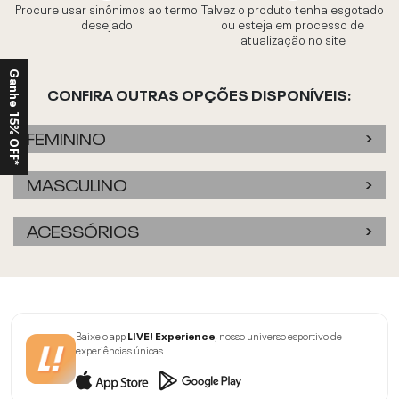
Procure usar sinônimos ao termo
Talvez o produto tenha esgotado
desejado
ou esteja em processo de
atualização no site
Ganhe 15% OFF*
CONFIRA OUTRAS OPÇÕES DISPONÍVEIS:
FEMININO
MASCULINO
ACESSÓRIOS
Baixe o app
LIVE! Experience
, nosso universo esportivo de
experiências únicas.