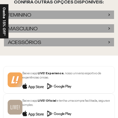
CONFIRA OUTRAS OPÇÕES DISPONÍVEIS:
Ganhe 15% OFF*
FEMININO
MASCULINO
ACESSÓRIOS
Baixe o app
LIVE! Experience
, nosso universo esportivo de
experiências únicas.
Baixe o app
LIVE! Oficial
e tenha uma compra facilitada, segura e
simples.