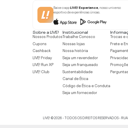
Baixe o app
LIVE! Experience
, nosso universo
esportivo de experiências únicas.
Sobre a LIVE!
Institucional
Informa
Nossos Produtos
Trabalhe Conosco
Trocas e 
Cupons
Nossas lojas
Frete e E
Cashback
Nossa história
Pagamen
LIVE! Friday
Seja um revendedor
Privacida
LIVE! Run XP
Seja um franqueado
Promoçõe
LIVE! Club
Sustentabilidade
Perguntas
Canal de Ética
Código de Ética e Conduta
Seja um fornecedor
LIVE!
©
2026
- TODOS OS DIREITOS RESERVADOS -
RUA