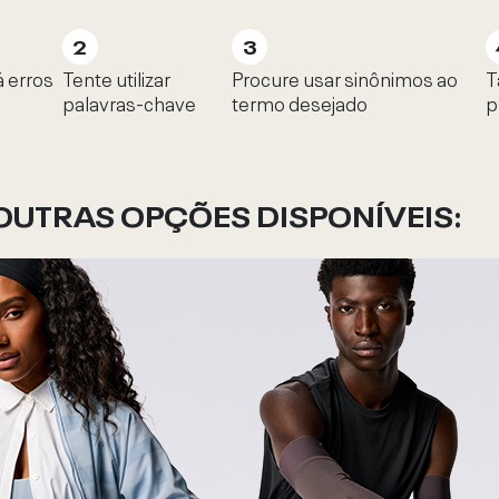
á erros
Tente utilizar
Procure usar sinônimos ao
T
palavras-chave
termo desejado
p
OUTRAS OPÇÕES DISPONÍVEIS: