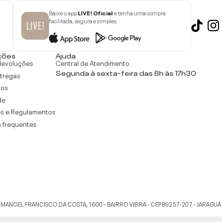
Baixe o app
LIVE! Oficial
e tenha uma compra
facilitada, segura e simples.
ções
Ajuda
devoluções
Central de Atendimento
Segunda à sexta-feira das 8h às 17h30
ntregas
tos
de
s e Regulamentos
 frequentes
 MANOEL FRANCISCO DA COSTA, 1600 - BAIRRO VIEIRA - CEP 89257-207
-
JARAGUÁ