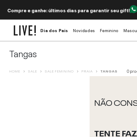
Compre e ganhe: últimos dias para garantir seu gift!
Dia dos Pais
Novidades
Feminino
Mascu
Tangas
0
pro
HOME
SALE
SALE FEMININO
PRAIA
TANGAS
NÃO CONS
TENTE FA