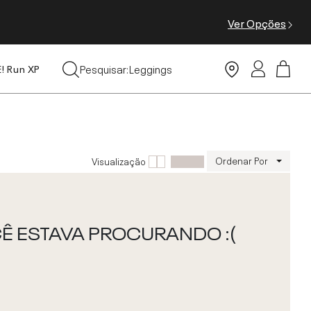
Ver Opções
Tops
Pesquisar:
Leggings
E! Run XP
Moda Praia
Ordenar Por
Visualização
 ESTAVA PROCURANDO :(