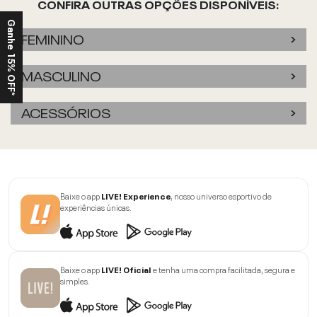
CONFIRA OUTRAS OPÇÕES DISPONÍVEIS:
Ganhe 15% OFF*
FEMININO
MASCULINO
ACESSÓRIOS
Baixe o app
LIVE! Experience
, nosso universo esportivo de
experiências únicas.
Baixe o app
LIVE! Oficial
e tenha uma compra facilitada, segura e
simples.