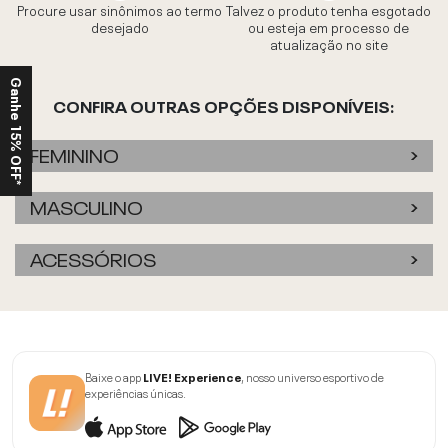
Procure usar sinônimos ao termo
Talvez o produto tenha esgotado
desejado
ou esteja em processo de
atualização no site
Ganhe 15% OFF*
CONFIRA OUTRAS OPÇÕES DISPONÍVEIS:
FEMININO
MASCULINO
ACESSÓRIOS
Baixe o app
LIVE! Experience
, nosso universo esportivo de
experiências únicas.