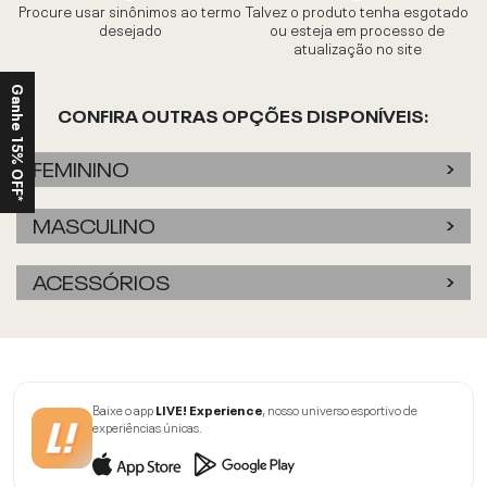
Procure usar sinônimos ao termo
Talvez o produto tenha esgotado
desejado
ou esteja em processo de
atualização no site
Ganhe 15% OFF*
CONFIRA OUTRAS OPÇÕES DISPONÍVEIS:
FEMININO
MASCULINO
ACESSÓRIOS
Baixe o app
LIVE! Experience
, nosso universo esportivo de
experiências únicas.