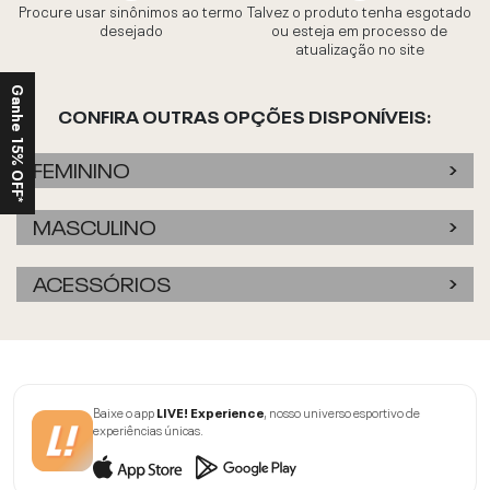
Procure usar sinônimos ao termo
Talvez o produto tenha esgotado
desejado
ou esteja em processo de
atualização no site
Ganhe 15% OFF*
CONFIRA OUTRAS OPÇÕES DISPONÍVEIS:
FEMININO
MASCULINO
ACESSÓRIOS
Baixe o app
LIVE! Experience
, nosso universo esportivo de
experiências únicas.